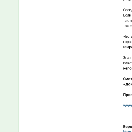
Сосе
Если
так 
тоже
«Ест
гора
Миро
Зная
паке
непо
Смот
«Дом
Прог
www.
Веро