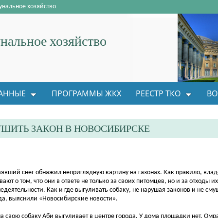
нальное хозяйство
альное хозяйство
АННЫЕ
ПРОГРАММЫ ЖКХ
РЕЕСТР ТКО
ВО
УШИТЬ ЗАКОН В НОВОСИБИРСКЕ
аявший снег обнажил неприглядную картину на газонах. Как правило, вл
вают о том, что они в ответе не только за своих питомцев, но и за отходы их
едеятельности. Как и где выгуливать собаку, не нарушая законов и не см
да, выяснили «Новосибирские новости».
а свою собаку Аби выгуливает в центре города. У дома площадки нет. Омр