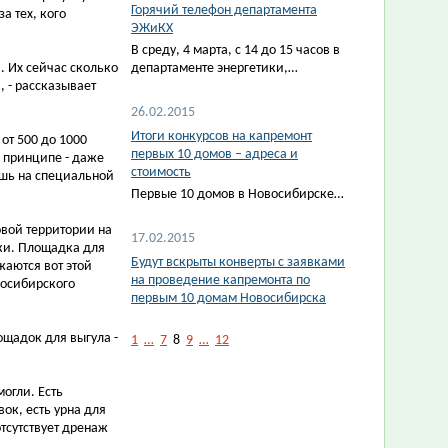
Горячий телефон департамента
а тех, кого
ЭЖиКХ
В среду, 4 марта, с 14 до 15 часов в
. Их сейчас сколько
департаменте энергетики,…
, - рассказывает
26.02.2015
Итоги конкурсов на капремонт
от 500 до 1000
первых 10 домов – адреса и
в принципе - даже
стоимость
ишь на специальной
Первые 10 домов в Новосибирске…
овой территории на
17.02.2015
ки. Площадка для
Будут вскрыты конверты с заявками
жаются вот этой
на проведение капремонта по
восибирского
первым 10 домам Новосибирска
ощадок для выгула -
1
…
7
8
9
…
12
огли. Есть
ок, есть урна для
отсутствует дренаж