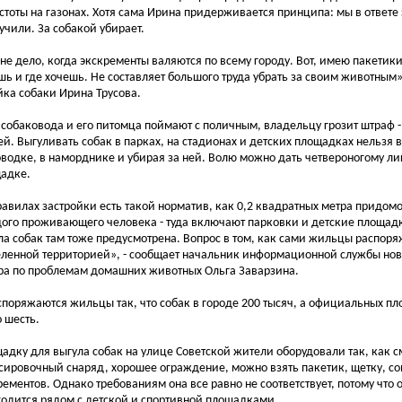
стоты на газонах. Хотя сама Ирина придерживается принципа: мы в ответе з
учили. За собакой убирает.
 не дело, когда экскременты валяются по всему городу. Вот, имею пакетики
шь и где хочешь. Не составляет большого труда убрать за своим животным»
йка собаки Ирина Трусова.
 собаковода и его питомца поймают с поличным, владельцу грозит штраф - 
ей. Выгуливать собак в парках, на стадионах и детских площадках нельзя 
оводке, в наморднике и убирая за ней. Волю можно дать четвероногому л
адке.
равилах застройки есть такой норматив, как 0,2 квадратных метра придом
ого проживающего человека - туда включают парковки и детские площад
ла собак там тоже предусмотрена. Вопрос в том, как сами жильцы распоря
ленной территорией», - сообщает начальник информационной службы но
ра по проблемам домашних животных Ольга Заварзина.
споряжаются жильцы так, что собак в городе 200 тысяч, а официальных пл
о шесть.
адку для выгула собак на улице Советской жители оборудовали так, как см
сировочный снаряд, хорошее ограждение, можно взять пакетик, щетку, сов
рементов. Однако требованиям она все равно не соответствует, потому что 
ходится рядом с детской и спортивной площадками.