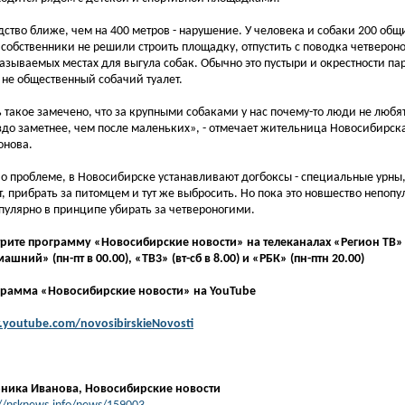
дство ближе, чем на 400 метров - нарушение. У человека и собаки 200 общ
 собственники не решили строить площадку, отпустить с поводка четвероно
называемых местах для выгула собак. Обычно это пустыри и окрестности пар
 не общественный собачий туалет.
ь такое замечено, что за крупными собаками у нас почему-то люди не любят
здо заметнее, чем после маленьких», - отмечает жительница Новосибирск
нова.
 о проблеме, в Новосибирске устанавливают догбоксы - специальные урны,
т, прибрать за питомцем и тут же выбросить. Но пока это новшество непопу
пулярно в принципе убирать за четвероногими.
рите программу «Новосибирские новости» на телеканалах «Регион ТВ» (п
ашний» (пн-пт в 00.00), «ТВ3» (вт-сб в 8.00) и «РБК» (пн-птн 20.00)
рамма «Новосибирские новости» на YouTube
youtube.com/novosibirskieNovosti
ника Иванова
,
Новосибирские новости