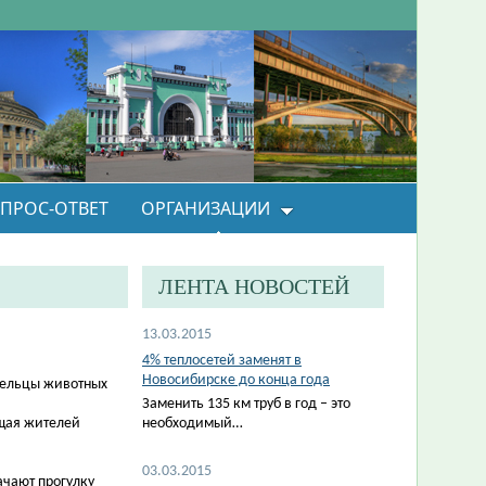
ПРОС-ОТВЕТ
ОРГАНИЗАЦИИ
ЛЕНТА НОВОСТЕЙ
13.03.2015
4% теплосетей заменят в
Новосибирске до конца года
адельцы животных
Заменить 135 км труб в год – это
ущая жителей
необходимый…
03.03.2015
ачают прогулку