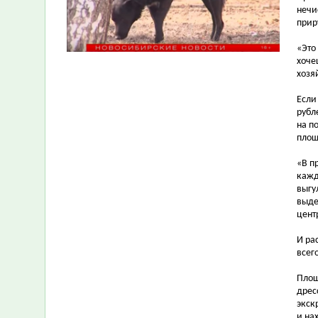
нечи
прир
«Это
хоче
хозя
Если
рубл
на п
площ
«В п
кажд
выгу
выде
цент
И ра
всег
Площ
дрес
экск
и на