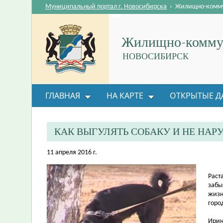
Муниципальный портал г. Новосибирска
›
Жилищно-комму
Жилищно-коммун
НОВОСИБИРСК
ГЛАВНАЯ
НА КАРТЕ
ОТКРЫТЫЕ Д
ОБРАТНАЯ СВЯЗЬ
КАК ВЫГУЛЯТЬ СОБАКУ И НЕ НАР
11 апреля 2016 г.
Раст
забы
жизн
горо
Ирин