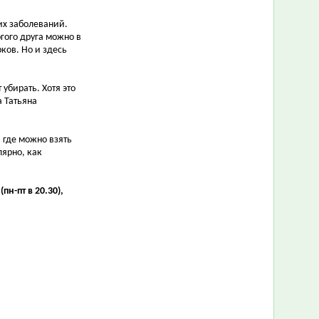
их заболеваний.
гого друга можно в
ков. Но и здесь
 убирать. Хотя это
а Татьяна
 где можно взять
лярно, как
н-пт в 20.30),