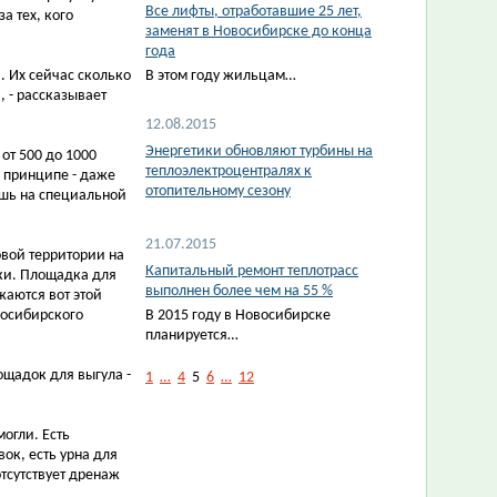
Все лифты, отработавшие 25 лет,
а тех, кого
заменят в Новосибирске до конца
года
. Их сейчас сколько
В этом году жильцам…
, - рассказывает
12.08.2015
Энергетики обновляют турбины на
от 500 до 1000
теплоэлектроцентралях к
в принципе - даже
отопительному сезону
ишь на специальной
21.07.2015
овой территории на
Капитальный ремонт теплотрасс
ки. Площадка для
выполнен более чем на 55 %
жаются вот этой
восибирского
В 2015 году в Новосибирске
планируется…
ощадок для выгула -
1
…
4
5
6
…
12
огли. Есть
ок, есть урна для
отсутствует дренаж