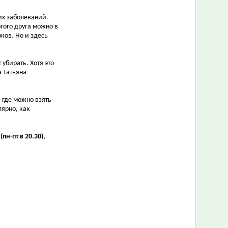
их заболеваний.
гого друга можно в
ков. Но и здесь
 убирать. Хотя это
а Татьяна
 где можно взять
лярно, как
н-пт в 20.30),