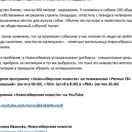
дство ближе, чем на 400 метров - нарушение. У человека и собаки 200 общ
 собственники не решили строить площадку, отпустить с поводка четвероно
называемых местах для выгула собак. Обычно это пустыри и окрестности пар
 не общественный собачий туалет.
ь такое замечено, что за крупными собаками у нас почему-то люди не любят
здо заметнее, чем после маленьких», - отмечает жительница Новосибирск
нова.
 о проблеме, в Новосибирске устанавливают догбоксы - специальные урны,
т, прибрать за питомцем и тут же выбросить. Но пока это новшество непопу
пулярно в принципе убирать за четвероногими.
рите программу «Новосибирские новости» на телеканалах «Регион ТВ» (п
ашний» (пн-пт в 00.00), «ТВ3» (вт-сб в 8.00) и «РБК» (пн-птн 20.00)
рамма «Новосибирские новости» на YouTube
youtube.com/novosibirskieNovosti
ника Иванова
,
Новосибирские новости