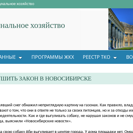
нальное хозяйство
альное хозяйство
АННЫЕ
ПРОГРАММЫ ЖКХ
РЕЕСТР ТКО
ВО
УШИТЬ ЗАКОН В НОВОСИБИРСКЕ
аявший снег обнажил неприглядную картину на газонах. Как правило, вл
вают о том, что они в ответе не только за своих питомцев, но и за отходы их
едеятельности. Как и где выгуливать собаку, не нарушая законов и не см
да, выяснили «Новосибирские новости».
а свою собаку Аби выгуливает в центре города. У дома площадки нет. Омр