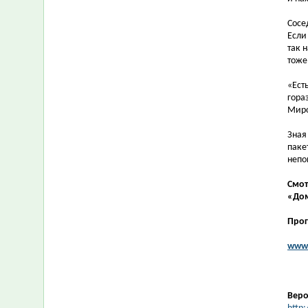
Сосе
Если
так 
тоже
«Ест
гора
Миро
Зная
паке
непо
Смот
«Дом
Прог
www.
Веро