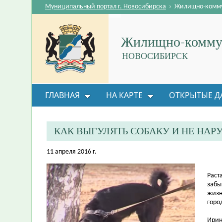
Муниципальный портал г. Новосибирска
›
Жилищно-комму
Жилищно-коммун
НОВОСИБИРСК
ГЛАВНАЯ
НА КАРТЕ
ОТКРЫТЫЕ Д
ОБРАТНАЯ СВЯЗЬ
КАК ВЫГУЛЯТЬ СОБАКУ И НЕ НАР
11 апреля 2016 г.
Раст
забы
жизн
горо
Ирин