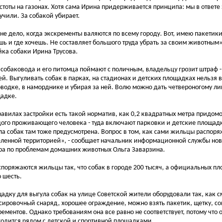
стоты на газонах. Хотя сама Ирина придерживается принципа: мы в ответе з
учили. За собакой убирает.
 не дело, когда экскременты валяются по всему городу. Вот, имею пакетики
шь и где хочешь. Не составляет большого труда убрать за своим животным»
йка собаки Ирина Трусова.
 собаковода и его питомца поймают с поличным, владельцу грозит штраф - 
ей. Выгуливать собак в парках, на стадионах и детских площадках нельзя 
оводке, в наморднике и убирая за ней. Волю можно дать четвероногому л
адке.
равилах застройки есть такой норматив, как 0,2 квадратных метра придом
ого проживающего человека - туда включают парковки и детские площад
ла собак там тоже предусмотрена. Вопрос в том, как сами жильцы распоря
ленной территорией», - сообщает начальник информационной службы но
ра по проблемам домашних животных Ольга Заварзина.
споряжаются жильцы так, что собак в городе 200 тысяч, а официальных пл
о шесть.
адку для выгула собак на улице Советской жители оборудовали так, как см
сировочный снаряд, хорошее ограждение, можно взять пакетик, щетку, сов
рементов. Однако требованиям она все равно не соответствует, потому что 
ходится рядом с детской и спортивной площадками.