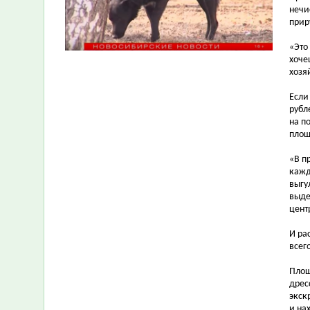
нечи
прир
«Это
хоче
хозя
Если
рубл
на п
площ
«В п
кажд
выгу
выде
цент
И ра
всег
Площ
дрес
экск
и на