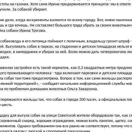
стоты на газонах. Хотя сама Ирина придерживается принципа: мы в ответе з
учили. За собакой убирает.
 не дело, когда экскременты валяются по всему городу. Вот, имею пакетики
шь и где хочешь. Не составляет большого труда убрать за своим животным»
йка собаки Ирина Трусова.
 собаковода и его питомца поймают с поличным, владельцу грозит штраф - 
ей. Выгуливать собак в парках, на стадионах и детских площадках нельзя 
оводке, в наморднике и убирая за ней. Волю можно дать четвероногому л
адке.
равилах застройки есть такой норматив, как 0,2 квадратных метра придом
ого проживающего человека - туда включают парковки и детские площад
ла собак там тоже предусмотрена. Вопрос в том, как сами жильцы распоря
ленной территорией», - сообщает начальник информационной службы но
ра по проблемам домашних животных Ольга Заварзина.
споряжаются жильцы так, что собак в городе 200 тысяч, а официальных пл
о шесть.
адку для выгула собак на улице Советской жители оборудовали так, как см
сировочный снаряд, хорошее ограждение, можно взять пакетик, щетку, сов
рементов. Однако требованиям она все равно не соответствует, потому что 
ходится рядом с детской и спортивной площадками.