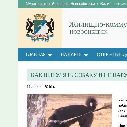
Муниципальный портал г. Новосибирска
›
Жилищно-комму
Жилищно-коммун
НОВОСИБИРСК
ГЛАВНАЯ
НА КАРТЕ
ОТКРЫТЫЕ Д
ОБРАТНАЯ СВЯЗЬ
КАК ВЫГУЛЯТЬ СОБАКУ И НЕ НАР
11 апреля 2016 г.
Раст
забы
жизн
горо
Ирин