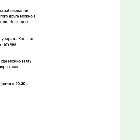
их заболеваний.
гого друга можно в
ков. Но и здесь
 убирать. Хотя это
а Татьяна
 где можно взять
лярно, как
н-пт в 20.30),