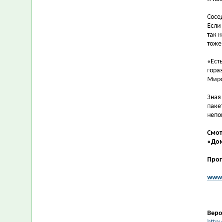
Сосе
Если
так 
тоже
«Ест
гора
Миро
Зная
паке
непо
Смот
«Дом
Прог
www.
Веро