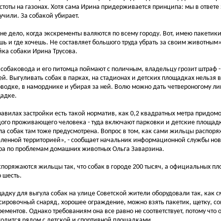
стоты на газонах. Хотя сама Ирина придерживается принципа: мы в ответе з
учили. За собакой убирает.
 не дело, когда экскременты валяются по всему городу. Вот, имею пакетики
шь и где хочешь. Не составляет большого труда убрать за своим животным»
йка собаки Ирина Трусова.
 собаковода и его питомца поймают с поличным, владельцу грозит штраф - 
ей. Выгуливать собак в парках, на стадионах и детских площадках нельзя 
оводке, в наморднике и убирая за ней. Волю можно дать четвероногому л
адке.
равилах застройки есть такой норматив, как 0,2 квадратных метра придом
ого проживающего человека - туда включают парковки и детские площад
ла собак там тоже предусмотрена. Вопрос в том, как сами жильцы распоря
ленной территорией», - сообщает начальник информационной службы но
ра по проблемам домашних животных Ольга Заварзина.
споряжаются жильцы так, что собак в городе 200 тысяч, а официальных пл
о шесть.
адку для выгула собак на улице Советской жители оборудовали так, как см
сировочный снаряд, хорошее ограждение, можно взять пакетик, щетку, сов
рементов. Однако требованиям она все равно не соответствует, потому что 
ходится рядом с детской и спортивной площадками.