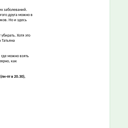
их заболеваний.
гого друга можно в
ков. Но и здесь
 убирать. Хотя это
а Татьяна
 где можно взять
лярно, как
н-пт в 20.30),