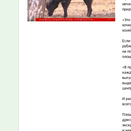
нечи
прир
«Это
хоче
хозя
Если
рубл
на п
площ
«В п
кажд
выгу
выде
цент
И ра
всег
Площ
дрес
экск
и на