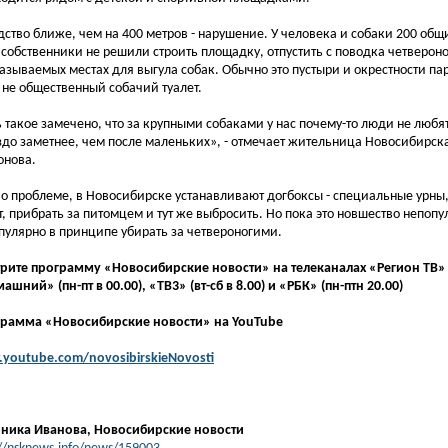
дство ближе, чем на 400 метров - нарушение. У человека и собаки 200 общ
 собственники не решили строить площадку, отпустить с поводка четвероно
называемых местах для выгула собак. Обычно это пустыри и окрестности пар
 не общественный собачий туалет.
ь такое замечено, что за крупными собаками у нас почему-то люди не любят
здо заметнее, чем после маленьких», - отмечает жительница Новосибирск
нова.
 о проблеме, в Новосибирске устанавливают догбоксы - специальные урны,
т, прибрать за питомцем и тут же выбросить. Но пока это новшество непопу
пулярно в принципе убирать за четвероногими.
рите программу «Новосибирские новости» на телеканалах «Регион ТВ» (п
ашний» (пн-пт в 00.00), «ТВ3» (вт-сб в 8.00) и «РБК» (пн-птн 20.00)
рамма «Новосибирские новости» на YouTube
youtube.com/novosibirskieNovosti
ника Иванова
,
Новосибирские новости