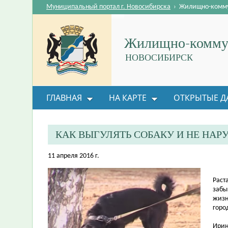
Муниципальный портал г. Новосибирска
›
Жилищно-комму
Жилищно-коммун
НОВОСИБИРСК
ГЛАВНАЯ
НА КАРТЕ
ОТКРЫТЫЕ Д
ОБРАТНАЯ СВЯЗЬ
КАК ВЫГУЛЯТЬ СОБАКУ И НЕ НАР
11 апреля 2016 г.
Раст
забы
жизн
горо
Ирин