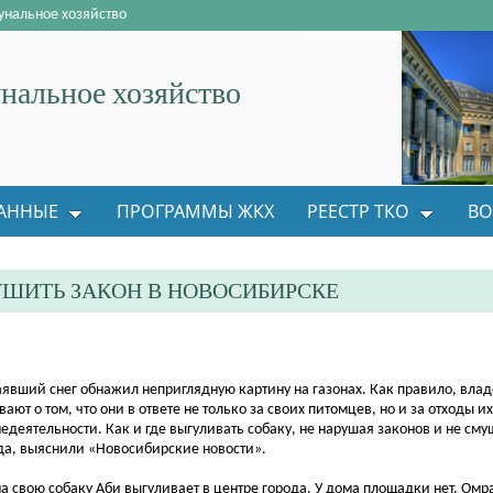
нальное хозяйство
альное хозяйство
АННЫЕ
ПРОГРАММЫ ЖКХ
РЕЕСТР ТКО
ВО
УШИТЬ ЗАКОН В НОВОСИБИРСКЕ
аявший снег обнажил неприглядную картину на газонах. Как правило, вл
вают о том, что они в ответе не только за своих питомцев, но и за отходы их
едеятельности. Как и где выгуливать собаку, не нарушая законов и не см
да, выяснили «Новосибирские новости».
а свою собаку Аби выгуливает в центре города. У дома площадки нет. Омр