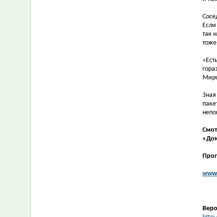
Сосе
Если
так 
тоже
«Ест
гора
Миро
Зная
паке
непо
Смот
«Дом
Прог
www.
Веро