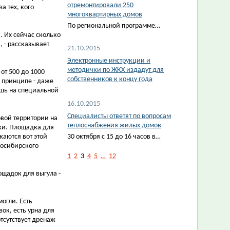
отремонтировали 250
а тех, кого
многоквартирных домов
По региональной программе…
. Их сейчас сколько
, - рассказывает
21.10.2015
Электронные инструкции и
методички по ЖКХ издадут для
от 500 до 1000
собственников к концу года
в принципе - даже
ишь на специальной
16.10.2015
Специалисты ответят по вопросам
овой территории на
теплоснабжения жилых домов
ки. Площадка для
жаются вот этой
30 октября с 15 до 16 часов в…
восибирского
1
2
3
4
5
…
12
ощадок для выгула -
огли. Есть
ок, есть урна для
отсутствует дренаж