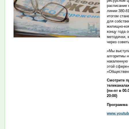
ресурсном ц
расписание 
линии 380-8
итогом стан
для собстве
жилищно-ком
концу года 
методички, 
через совет
«Мы выступа
алгоритмы н
накаленную 
этой сфере»
«Обществен
Смотрите п
телеканалах
(пн-пт в 00.
20:00)
Программа 
www.youtube