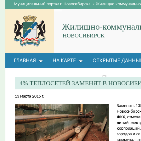
Муниципальный портал г. Новосибирска
›
Жилищно-коммунальное
Жилищно-коммуналь
НОВОСИБИРСК
ГЛАВНАЯ
НА КАРТЕ
ОТКРЫТЫЕ ДАННЫ
ВОПРОС-ОТВЕТ
ОРГАНИЗАЦИИ
ОБРАТНАЯ
4% ТЕПЛОСЕТЕЙ ЗАМЕНЯТ В НОВОСИБИ
13 марта 2015 г.
​Заменить 13
Новосибирск
ЖКХ, отмеча
линий элект
корпораций.
городов и с
коммунальны