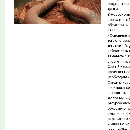
поддерживат
долги.
В Новосибир
конца года.
обсудили эк
ТАСС.
«Основные п
теплопотери
теплосетей,
Сейчас есть 
заменить 13
энергетики,
Сергей Клест
протяженнос
необходимы
Специалист 
электроснаб
частного кап
Долги муниц
ресурсоснаб
областную п
смысле не б
паразитизм 
жилищно-ком
городе Обь 