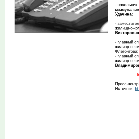
- начальник
коммунально
Удачина;
- заместите
жилищно-ко
Викторовна
- главный с
жилищно-ком
Флегонтова;
- главный с
жилищно-ко
Владимиров
Пресс-центр
Источник:
ht