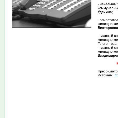
- начальник
коммунально
Удачина;
- заместите
жилищно-ко
Викторовна
- главный с
жилищно-ком
Флегонтова;
- главный с
жилищно-ко
Владимиров
Пресс-центр
Источник:
ht