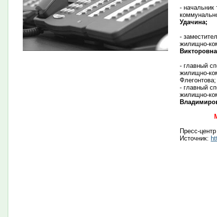
- начальник
коммунально
Удачина;
- заместите
жилищно-ко
Викторовна
- главный с
жилищно-ком
Флегонтова;
- главный с
жилищно-ко
Владимиров
Пресс-центр
Источник:
ht