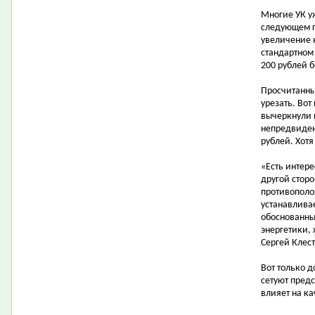
Многие УК у
следующем г
увеличение 
стандартном
200 рублей 
Просчитанны
урезать. Во
вычеркнули 
непредвиден
рублей. Хот
«Есть интер
другой стор
противополо
устанавливае
обоснованны
энергетики,
Сергей Клест
Вот только д
сетуют пред
влияет на к