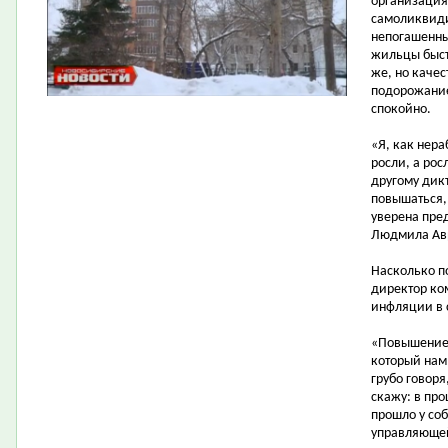
организация 
самоликвиди
непогашенны
жильцы быст
же, но качес
подорожание
спокойно.
«Я, как нер
росли, а рос
другому дикт
повышаться, 
уверена пре
Людмила Ав
Насколько п
директор ко
инфляции в 
«Повышение 
который нам
грубо говоря,
скажу: в пр
прошло у соб
управляющей