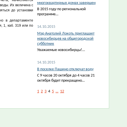
чета, начисляются
многоквартирных домах завершен
воды. Их величина с
В 2015 году по региональной
яться до установки
программе…
но в департаменте
, 1, каб. 319 или по
14.10.2015
Мэр Анатолий Локоть приглашает
новосибирцев на общегородской
субботник
Уважаемые новосибирцы!…
14.10.2015
В поселке Пашино отключат воду
С 9 часов 20 октября до 4 часов 21
октября будет прекращено…
1
2
3
4
5
…
12