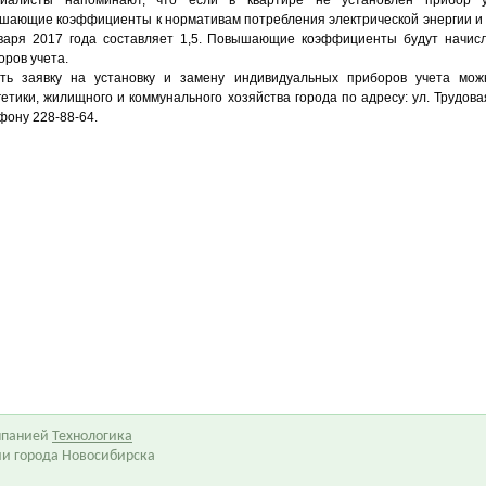
иалисты напоминают, что если в квартире не установлен прибор у
шающие коэффициенты к нормативам потребления электрической энергии и 
варя 2017 года составляет 1,5. Повышающие коэффициенты будут начисл
оров учета.
ть заявку на установку и замену индивидуальных приборов учета мож
гетики, жилищного и коммунального хозяйства города по адресу: ул. Трудовая
ону 228-88-64.​
омпанией
Технологика
ии города Новосибирска