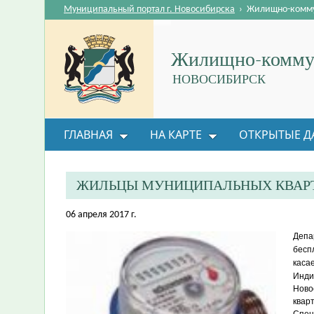
Муниципальный портал г. Новосибирска
›
Жилищно-комму
Жилищно-коммун
НОВОСИБИРСК
ГЛАВНАЯ
НА КАРТЕ
ОТКРЫТЫЕ Д
ОБРАТНАЯ СВЯЗЬ
ЖИЛЬЦЫ МУНИЦИПАЛЬНЫХ КВАРТ
06 апреля 2017 г.
Депа
бесп
каса
Инди
Ново
квар