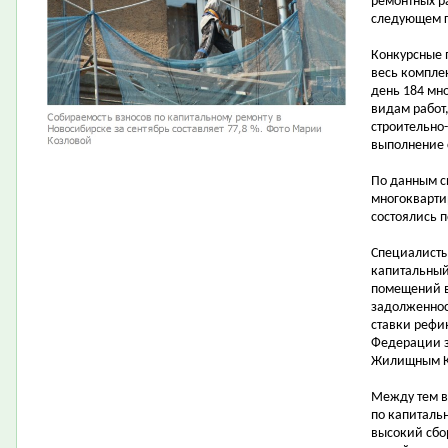
ремонтных ра
следующем г
Конкурсные 
весь компле
день 184 мн
видам работ,
строительно
выполнение с
По данным с
многокварти
состоялись п
Специалисты
капитальный
помещений в
задолженнос
ставки рефи
Федерации з
Жилищным К
Между тем в
по капитальн
высокий сбо