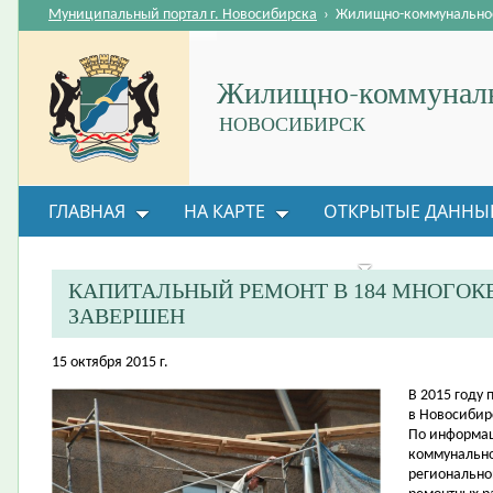
Муниципальный портал г. Новосибирска
›
Жилищно-коммунальное
Жилищно-коммуналь
НОВОСИБИРСК
ГЛАВНАЯ
НА КАРТЕ
ОТКРЫТЫЕ ДАННЫ
ВОПРОС-ОТВЕТ
ОРГАНИЗАЦИИ
ОБРАТНАЯ
КАПИТАЛЬНЫЙ РЕМОНТ В 184 МНОГО
ЗАВЕРШЕН
15 октября 2015 г.
​В 2015 году
в Новосибир
По информац
коммунально
регионально