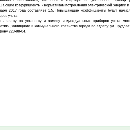
иалисты напоминают, что если в квартире не установлен прибор у
шающие коэффициенты к нормативам потребления электрической энергии и 
варя 2017 года составляет 1,5. Повышающие коэффициенты будут начисл
оров учета.
ть заявку на установку и замену индивидуальных приборов учета мож
гетики, жилищного и коммунального хозяйства города по адресу: ул. Трудовая
ону 228-88-64.​