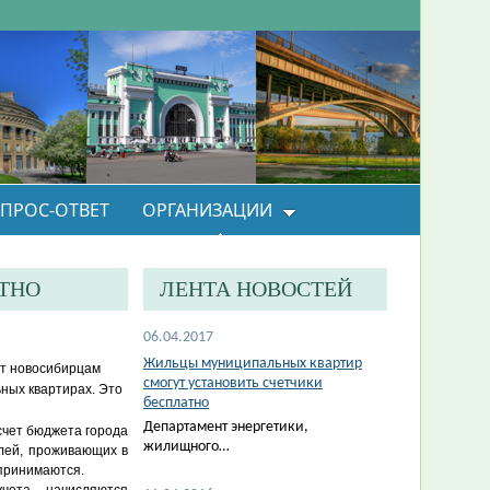
ПРОС-ОТВЕТ
ОРГАНИЗАЦИИ
ТНО
ЛЕНТА НОВОСТЕЙ
06.04.2017
Жильцы муниципальных квартир
ет новосибирцам
смогут установить счетчики
ных квартирах. Это
бесплатно
Департамент энергетики,
счет бюджета города
жилищного…
елей, проживающих в
 принимаются.