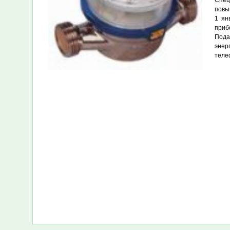
Спец
повы
1 ян
приб
Пода
энер
телеф