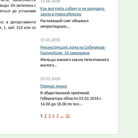
чета, начисляются
11.04.2016
воды. Их величина с
Как выгулять собаку и не нарушить
яться до установки
закон в Новосибирске
Растаявший снег обнажил
но в департаменте
неприглядную…
, 1, каб. 319 или по
17.03.2016
Реконструкция дома на Сибиряков-
Гвардейцев, 34 завершена
Жильцы южного крыла пятиэтажного
жилого…
29.01.2016
Прямая линия
В общественной приёмной ​
Губернатора области 03.02.2016 с
14.00 до 16.00 по тел.…
1
2
3
4
5
…
12