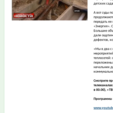
детских сада
А вот суды 
продолжаютс
передать ее
«Энергия». С
Большие объ
дали ощутим
дефектов, к
«Мы в два с
мероприятий.
теплосетей:
переложены. 
начальник д
коммунально
Смотрите п
телеканалах 
в 00.00), «ТВ
Программа 
www.youtube