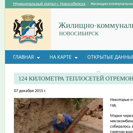
Муниципальный портал г. Новосибирска
›
Жилищно-коммунальное
Жилищно-коммуналь
НОВОСИБИРСК
ГЛАВНАЯ
НА КАРТЕ
ОТКРЫТЫЕ ДАННЫ
ВОПРОС-ОТВЕТ
ОРГАНИЗАЦИИ
ОБРАТНАЯ
124 КИЛОМЕТРА ТЕПЛОСЕТЕЙ ОТРЕМО
07 декабря 2015 г.
​Некоторые 
суд.
Мэрия через
мясокомбина
собиралось з
горячую вод