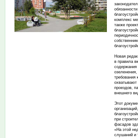
законодател
обязанности
благоустрой
комплекс ме
также проек
благоустрой
периодичнос
собственник
благоустрой
Новая редак
в правила в
содержания 
озеленения,
требования 
охватывают 
проездов, п
внешнего ви
Этот докуме
организаций
благоустрой
при строите
фасадов зда
«На этой не
слушаний и 