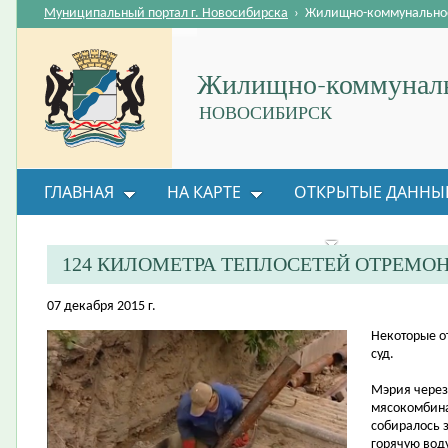
Муниципальный портал г. Новосибирска
›
Жилищно-коммунальное
Жилищно-коммуналь
НОВОСИБИРСК
ГЛАВНАЯ
НА КАРТЕ
ОТКРЫТЫЕ ДАННЫ
ВОПРОС-ОТВЕТ
ОРГАНИЗАЦИИ
ОБРАТНАЯ
124 КИЛОМЕТРА ТЕПЛОСЕТЕЙ ОТРЕМО
07 декабря 2015 г.
​Некоторые 
суд.
Мэрия через
мясокомбина
собиралось з
горячую вод