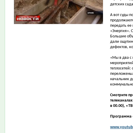
детских сада
А вот суды 
продолжаютс
передать ее
«Энергия». С
Большие объ
дали ощутим
дефектов, к
«Мы в два с
мероприятий.
теплосетей:
переложены. 
начальник д
коммунально
Смотрите п
телеканалах 
в 00.00), «ТВ
Программа 
www.youtube