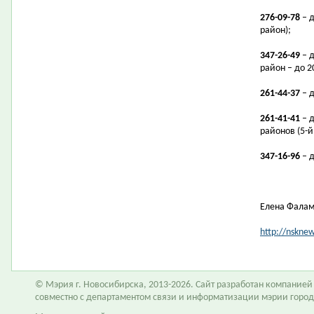
276-09-78
– д
район);
347-26-49
– д
район – до 2
261-44-37
– д
261-41-41
– 
районов (5-й
347-16-96
– д
Елена Фала
http://nskne
© Мэрия г. Новосибирска, 2013-2026. Сайт разработан компание
совместно с департаментом связи и информатизации мэрии горо