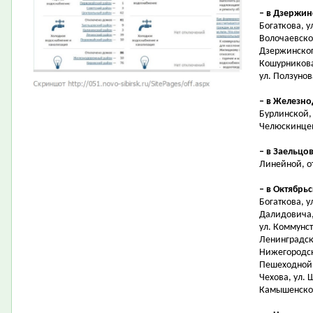
– в Дзержи
Богаткова, у
Волочаевской
Дзержинского
Кошурникова,
ул. Ползунов
– в Железн
Бурлинской, 
Челюскинцев
– в Заельцо
Линейной, от
– в Октябрь
Богаткова, у
Далидовича, 
ул. Коммунст
Ленинградско
Нижегородск
Пешеходной, 
Чехова, ул.
Камышенском