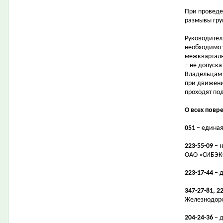
При проведе
размывы гру
Руководител
необходимо 
межквартал
– не допуска
Владельцам 
при движени
проходят по
О всех повр
051
– единая
223-55-09
– 
ОАО «СИБЭК
223-17-44
– д
347-27-81, 2
Железнодоро
204-24-36
– д