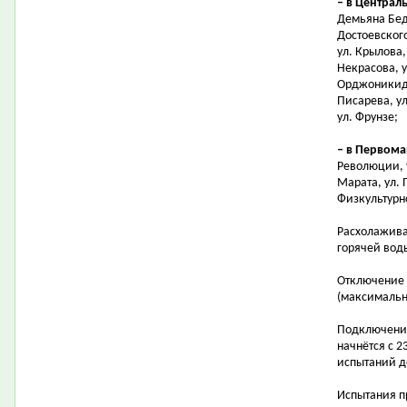
– в Централ
Демьяна Бедн
Достоевского
ул. Крылова,
Некрасова, у
Орджоникидзе
Писарева, ул
ул. Фрунзе;
– в Первом
Революции, 
Марата, ул. 
Физкультурно
Расхолажива
горячей воды
Отключение 
(максимальн
Подключение
начнётся с 2
испытаний д
Испытания п