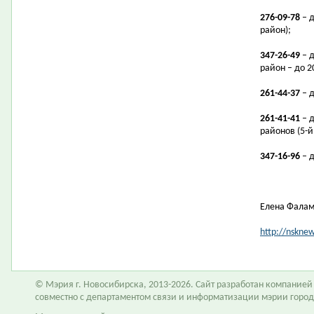
276-09-78
– д
район);
347-26-49
– д
район – до 2
261-44-37
– д
261-41-41
– 
районов (5-й
347-16-96
– д
Елена Фала
http://nskne
© Мэрия г. Новосибирска, 2013-2026. Сайт разработан компание
совместно с департаментом связи и информатизации мэрии горо