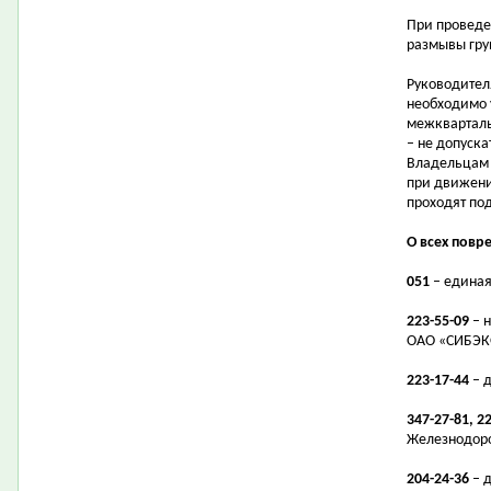
При проведе
размывы гру
Руководител
необходимо 
межквартал
– не допуска
Владельцам 
при движени
проходят по
О всех повр
051
– единая
223-55-09
– 
ОАО «СИБЭК
223-17-44
– д
347-27-81, 2
Железнодоро
204-24-36
– д