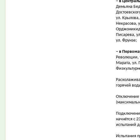
– в Централ
Демьяна Бедн
Достоевского
ул. Крылова,
Некрасова, у
Орджоникидзе
Писарева, ул
ул. Фрунзе;
– в Первом
Революции, 
Марата, ул. 
Физкультурно
Расхолажива
горячей воды
Отключение 
(максимальн
Подключение
начнётся с 2
испытаний д
Испытания п