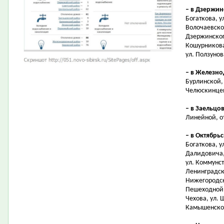
– в Дзержи
Богаткова, у
Волочаевской
Дзержинского
Кошурникова,
ул. Ползунов
– в Железн
Бурлинской, 
Челюскинцев
– в Заельцо
Линейной, от
– в Октябрь
Богаткова, у
Далидовича, 
ул. Коммунст
Ленинградско
Нижегородск
Пешеходной, 
Чехова, ул.
Камышенском