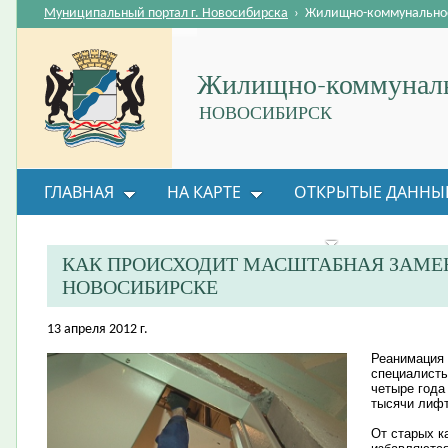
Муниципальный портал г. Новосибирска
›
Жилищно-коммунальное
Жилищно-коммуналь
НОВОСИБИРСК
ГЛАВНАЯ
НА КАРТЕ
ОТКРЫТЫЕ ДАННЫ
ВОПРОС-ОТВЕТ
ОРГАНИЗАЦИИ
ОБРАТНАЯ
КАК ПРОИСХОДИТ МАСШТАБНАЯ ЗАМЕ
НОВОСИБИРСКЕ
13 апреля 2012 г.
Реанимация 
специалисты
четыре года
тысячи лифт
От старых к