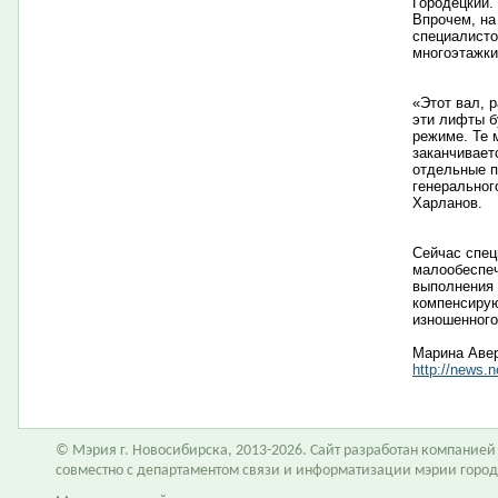
Городецкий.
Впрочем, на
специалисто
многоэтажк
«Этот вал, 
эти лифты б
режиме. Те 
заканчивает
отдельные п
генеральног
Харланов.
Сейчас спец
малообеспеч
выполнения 
компенсирую
изношенного
Марина Аве
http://news.
© Мэрия г. Новосибирска, 2013-2026. Сайт разработан компание
совместно с департаментом связи и информатизации мэрии горо