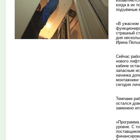
избавляются
когда в их 
подъёмные 
«В ужасном 
функциониро
страшный ст
дня несколь
Ирина Пель
Сейчас рабо
нового лифт
кабине оста
запасным ис
начинка доп
монтажники 
сегодня лич
Темпами раб
остался дов
заменено ил
«Программа 
уровне. С т
поставщиком
финансирова