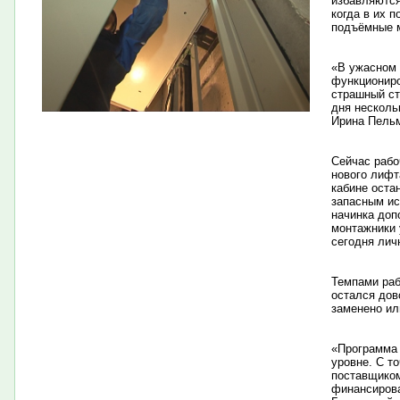
избавляются
когда в их 
подъёмные 
«В ужасном 
функциониро
страшный ст
дня несколь
Ирина Пель
Сейчас рабо
нового лифт
кабине оста
запасным ис
начинка доп
монтажники 
сегодня лич
Темпами раб
остался дов
заменено ил
«Программа 
уровне. С т
поставщиком
финансирова