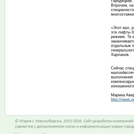
Городецкий.
Впрочем, на
специалисто
многоэтажк
«Этот вал, 
эти лифты б
режиме. Те 
заканчивает
отдельные п
генеральног
Харланов.
Сейчас спец
малообеспеч
выполнения 
компенсирую
изношенного
Марина Аве
http://news.
© Мэрия г. Новосибирска, 2013-2026. Сайт разработан компание
совместно с департаментом связи и информатизации мэрии горо