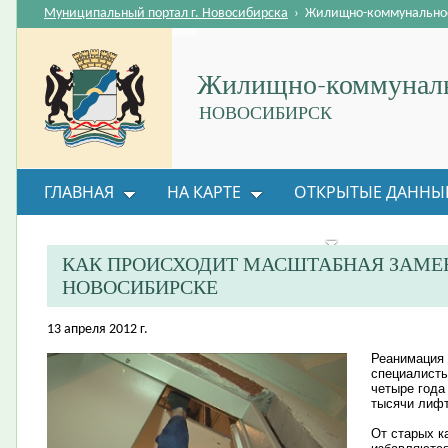
Муниципальный портал г. Новосибирска
›
Жилищно-коммунальное
Жилищно-коммуналь
НОВОСИБИРСК
ГЛАВНАЯ
НА КАРТЕ
ОТКРЫТЫЕ ДАННЫ
ВОПРОС-ОТВЕТ
ОРГАНИЗАЦИИ
ОБРАТНАЯ
КАК ПРОИСХОДИТ МАСШТАБНАЯ ЗАМЕ
НОВОСИБИРСКЕ
13 апреля 2012 г.
Реанимация 
специалисты
четыре года
тысячи лифт
От старых к