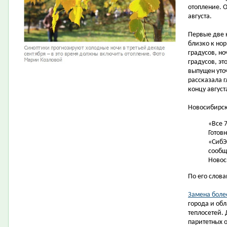
отопление. О
августа.
Первые две 
близко к но
градусов, но
градусов, эт
выпущен
уто
рассказала 
концу август
Новосибирск 
«Все 
Готов
«
Сиб
сооб
Новос
По его слова
Замена боле
города и обл
теплосетей. 
паритетных 